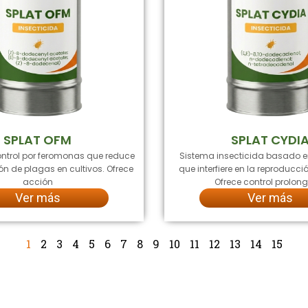
SPLAT OFM
SPLAT CYDI
ntrol por feromonas que reduce
Sistema insecticida basado 
ón de plagas en cultivos. Ofrece
que interfiere en la reproducci
acción
Ofrece control prolo
Ver más
Ver más
1
2
3
4
5
6
7
8
9
10
11
12
13
14
15