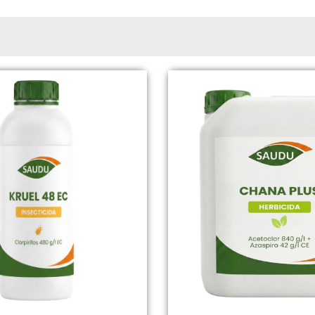
Page
Page
Page
Page
Page
Page
Page
Page
Page
Page
Page
Page
Page
Page
Page