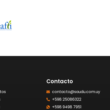
Contacto
tos
contacto@saudu.com.uy
s
+598 25086322
a
+598 9498 7951