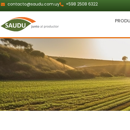
Ir
contacto@saudu.com.uy
+598 2508 6322
al
contenido
PROD