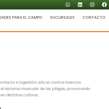
W
L
I
F
h
i
n
a
a
n
s
c
DADES PARA EL CAMPO
SUCURSALES
t
k
CONTACTO
t
e
s
e
a
b
a
d
g
o
p
i
r
o
p
n
a
k
m
ontacto e ingestión, eficaz contra insectos
 el sistema muscular de las plagas, provocando
 en distintos cultivos.
a