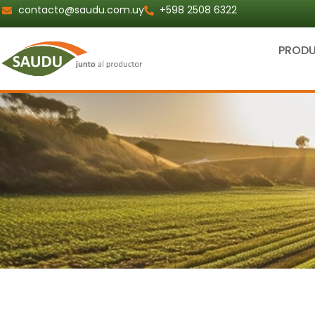
Ir
contacto@saudu.com.uy
+598 2508 6322
al
contenido
PROD