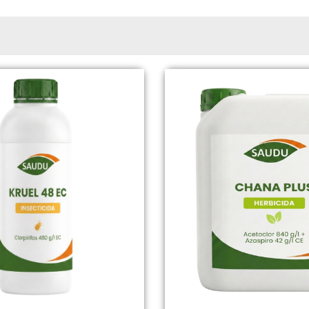
Page
Page
Page
Page
Page
Page
Page
Page
Page
Page
Page
Page
Page
Page
Page