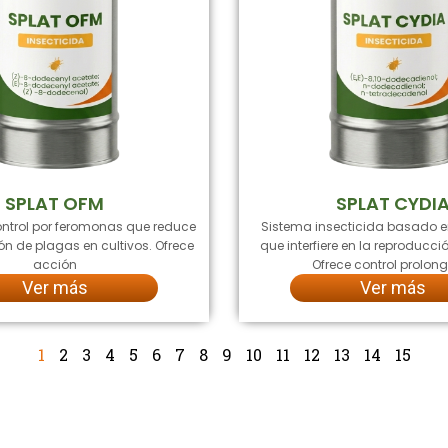
SPLAT OFM
SPLAT CYDI
ntrol por feromonas que reduce
Sistema insecticida basado 
ón de plagas en cultivos. Ofrece
que interfiere en la reproducci
acción
Ofrece control prolo
Ver más
Ver más
1
2
3
4
5
6
7
8
9
10
11
12
13
14
15