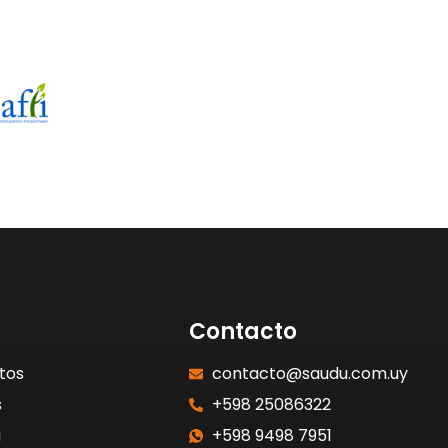
Contacto
tos
contacto@saudu.com.uy
s
+598 25086322
a
+598 9498 7951