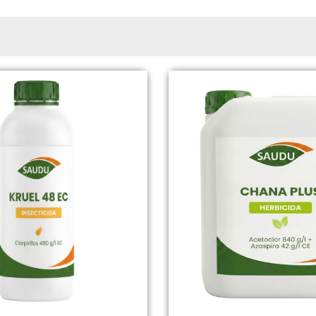
Page
Page
Page
Page
Page
Page
Page
Page
Page
Page
Page
Page
Page
Page
Page