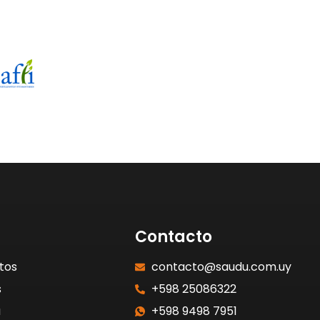
Contacto
tos
contacto@saudu.com.uy
s
+598 25086322
a
+598 9498 7951