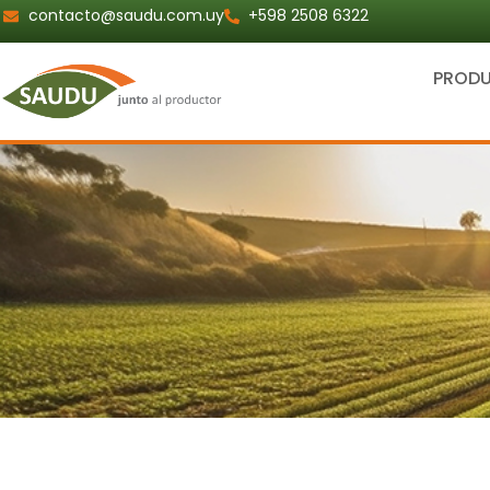
Ir
contacto@saudu.com.uy
+598 2508 6322
al
contenido
PROD