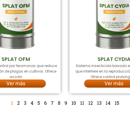
SPLAT OFM
SPLAT CYDI
ntrol por feromonas que reduce
Sistema insecticida basado 
ón de plagas en cultivos. Ofrece
que interfiere en la reproducci
acción
Ofrece control prolo
Ver más
Ver más
1
2
3
4
5
6
7
8
9
10
11
12
13
14
15