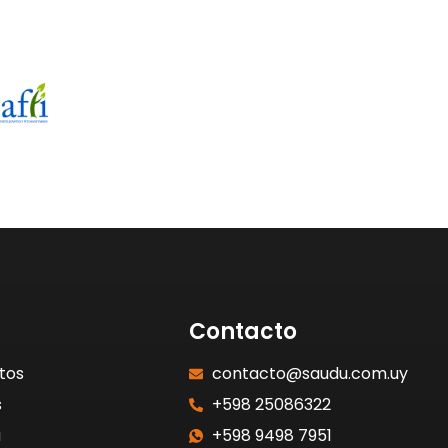
Contacto
tos
contacto@saudu.com.uy
s
+598 25086322
a
+598 9498 7951