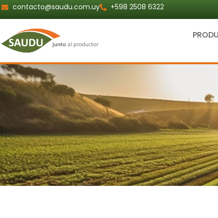
Ir
contacto@saudu.com.uy
+598 2508 6322
al
contenido
PROD