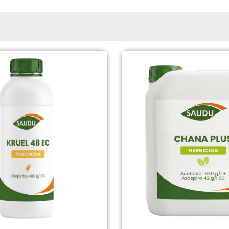
Page
Page
Page
Page
Page
Page
Page
Page
Page
Page
Page
Page
Page
Page
Page