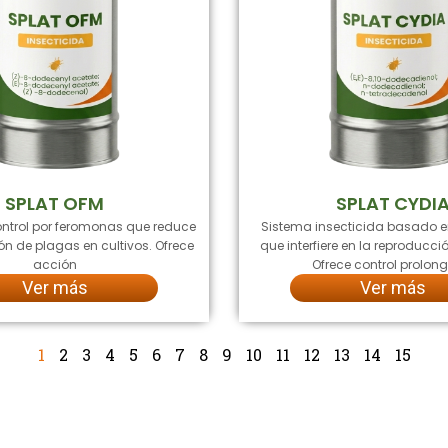
SPLAT OFM
SPLAT CYDI
ntrol por feromonas que reduce
Sistema insecticida basado 
ón de plagas en cultivos. Ofrece
que interfiere en la reproducci
acción
Ofrece control prolo
Ver más
Ver más
1
2
3
4
5
6
7
8
9
10
11
12
13
14
15