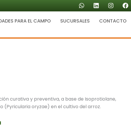
W
L
I
F
h
i
n
a
a
n
s
c
DADES PARA EL CAMPO
SUCURSALES
t
k
CONTACTO
t
e
s
e
a
b
a
d
g
o
p
i
r
o
p
n
a
k
m
ión curativa y preventiva, a base de Isoprotiolane,
 (Pyricularia oryzae) en el cultivo del arroz.
a