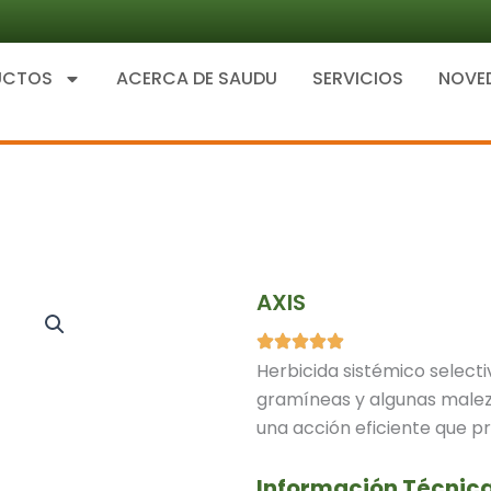
UCTOS
ACERCA DE SAUDU
SERVICIOS
NOVE
AXIS
Herbicida sistémico selecti
gramíneas y algunas maleza
una acción eficiente que pro
Información Técnic