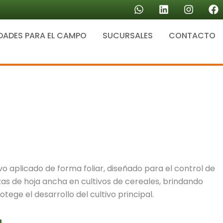
W
L
I
F
h
i
n
a
a
n
s
c
DADES PARA EL CAMPO
SUCURSALES
t
k
CONTACTO
t
e
s
e
a
b
a
d
g
o
p
i
r
o
p
n
a
k
m
vo aplicado de forma foliar, diseñado para el control de
s de hoja ancha en cultivos de cereales, brindando
tege el desarrollo del cultivo principal.
a