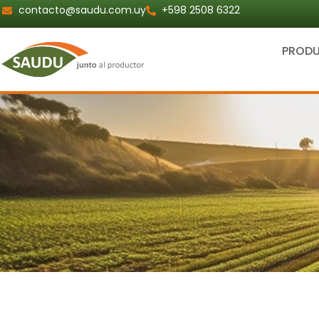
Ir
contacto@saudu.com.uy
+598 2508 6322
al
contenido
PROD