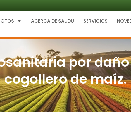
UCTOS
ACERCA DE SAUDU
SERVICIOS
NOVE
itosanitaria por daño
cogollero de maíz.