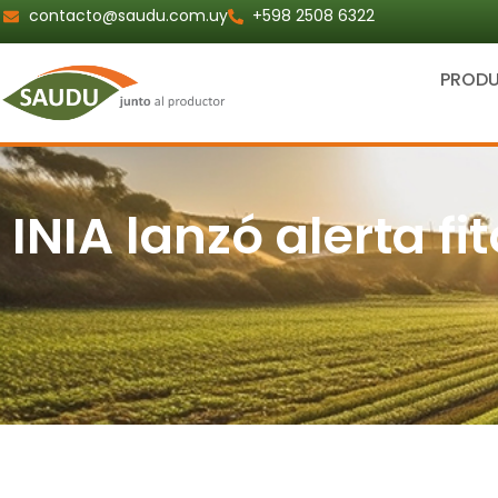
Ir
contacto@saudu.com.uy
+598 2508 6322
al
contenido
PROD
INIA lanzó alerta f