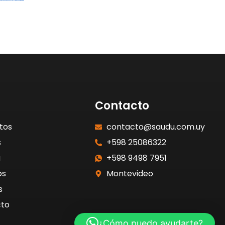
Contacto
tos
contacto@saudu.com.uy
s
+598 25086322
a
+598 9498 7951
os
Montevideo
s
to
¿Cómo puedo ayudarte?