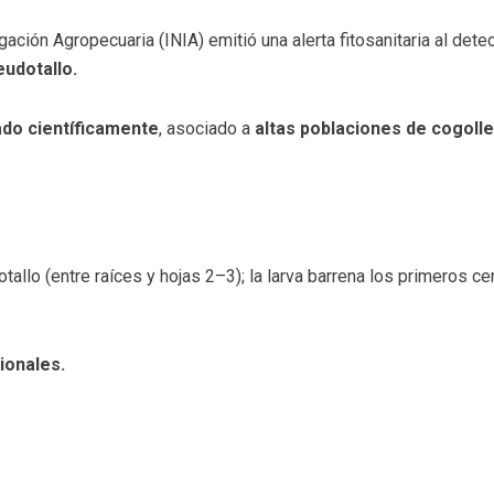
gación Agropecuaria (INIA) emitió una alerta fitosanitaria al dete
eudotallo.
do científicamente
, asociado a
altas poblaciones de cogoll
allo (entre raíces y hojas 2–3); la larva barrena los primeros cen
ionales.