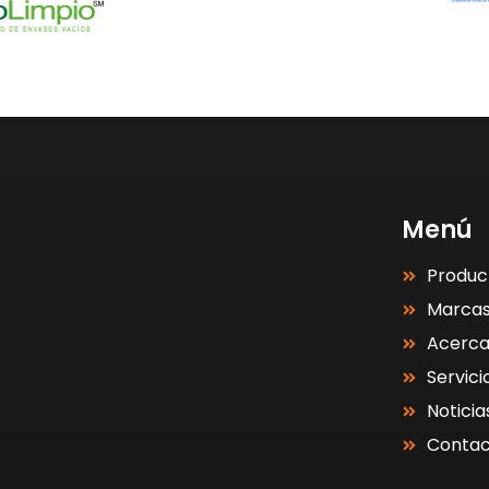
Menú
Produc
Marca
Acerc
Servici
Noticia
Contac