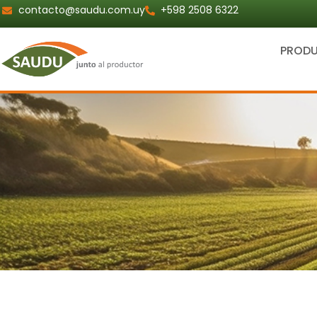
Ir
contacto@saudu.com.uy
+598 2508 6322
al
contenido
PROD