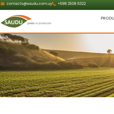
Ir
contacto@saudu.com.uy
+598 2508 6322
al
contenido
PROD